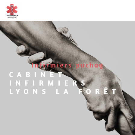
Panneau de gestion des cookies
infirmiers puchay
CABINET
INFIRMIERS
LYONS LA FORÊT