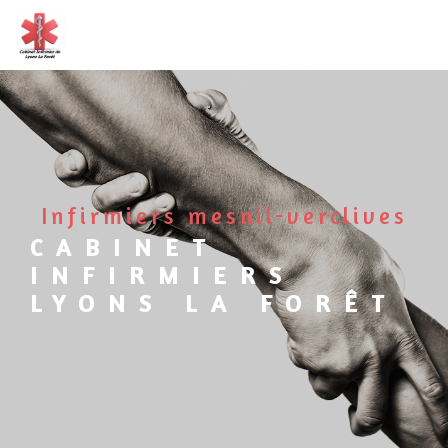
Panneau de gestion des cookies
infirmiers mesnil-verclives
CABINET
INFIRMIERS
LYONS LA FORÊT