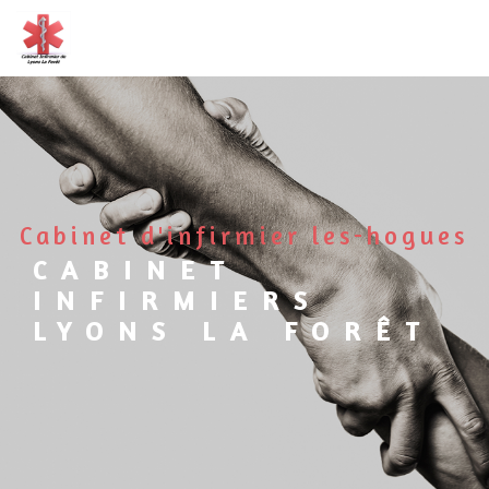
Panneau de gestion des cookies
cabinet d'infirmier les-hogues
CABINET
INFIRMIERS
LYONS LA FORÊT