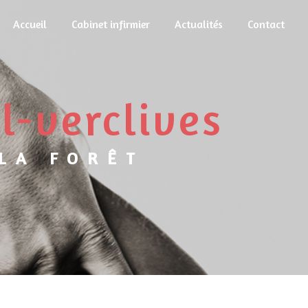
Accueil
Cabinet infirmier
Actualités
Contact
l-verclives
 LA FORÊT