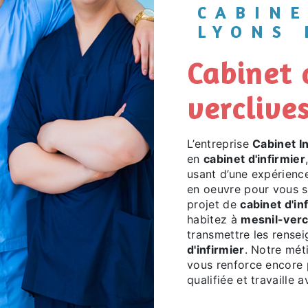
CABINET INFIRMIERS
LYONS 
cabinet d'infirmier à mesnil-
verclive
L’entreprise
Cabinet I
en
cabinet d'infirmier
usant d’une expérience
en oeuvre pour vous s
projet de
cabinet d'in
habitez à
mesnil-verc
transmettre les rense
d'infirmier
. Notre mét
vous renforce encore p
qualifiée et travaille 