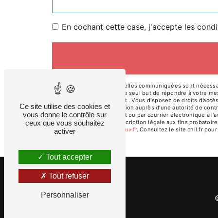
En cochant cette case, j'accepte les condi
** Les données personnelles communiquées sont nécessaires
ses sous-traitants dans le seul but de répondre à votre m
Ville 27480 Lyons la Forêt . Vous disposez de droits d’accès
Ce site utilise des cookies et
d’introduire une réclamation auprès d’une autorité de cont
vous donne le contrôle sur
Ville 27480 Lyons la Forêt ou par courrier électronique à l
ceux que vous souhaitez
pendant la durée de prescription légale aux fins probatoire
cette adresse:
Bloctel.gouv.fr
. Consultez le site cnil.fr pou
activer
Tout accepter
Tout refuser
Personnaliser